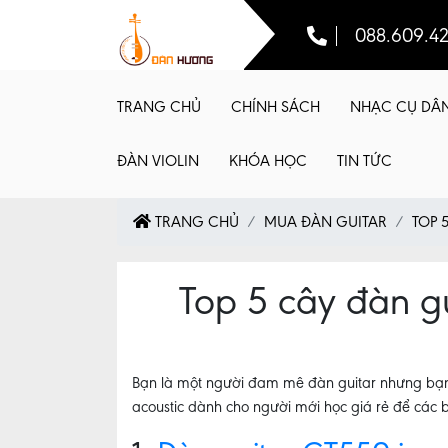
088.609.4
TRANG CHỦ
CHÍNH SÁCH
NHẠC CỤ DÂ
ĐÀN VIOLIN
KHÓA HỌC
TIN TỨC
TRANG CHỦ
MUA ĐÀN GUITAR
TOP 
Top 5 cây đàn gu
Bạn là một người đam mê đàn guitar nhưng bạn lạ
acoustic dành cho người mới học giá rẻ để các