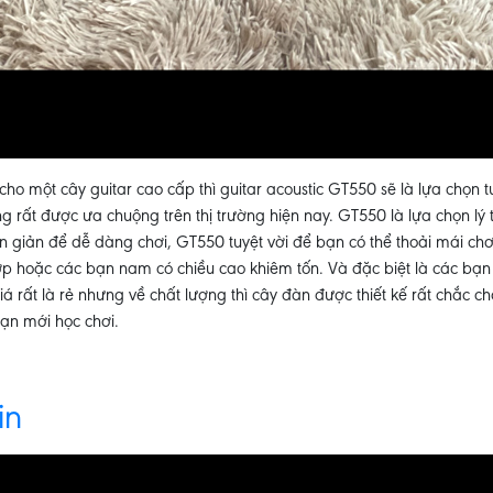
cho một cây guitar cao cấp thì guitar acoustic GT550 sẽ là lựa chọn 
 rất được ưa chuộng trên thị trường hiện nay. GT550 là lựa chọn lý
n giản để dễ dàng chơi, GT550 tuyệt vời để bạn có thể thoải mái ch
hợp hoặc các bạn nam có chiều cao khiêm tốn. Và đặc biệt là các bạn
rất là rẻ nhưng về chất lượng thì cây đàn được thiết kế rất chắc 
bạn mới học chơi.
in