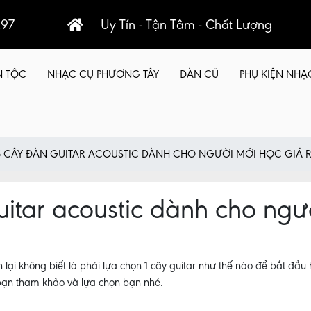
297
Uy Tín - Tận Tâm - Chất Lượng
N TỘC
NHẠC CỤ PHƯƠNG TÂY
ĐÀN CŨ
PHỤ KIỆN NHẠ
5 CÂY ĐÀN GUITAR ACOUSTIC DÀNH CHO NGƯỜI MỚI HỌC GIÁ 
itar acoustic dành cho ngư
i không biết là phải lựa chọn 1 cây guitar như thế nào để bắt đầu họ
 bạn tham khảo và lựa chọn bạn nhé.