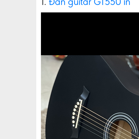
1.
Đàn guitar GT550 in