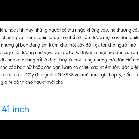
 viên, học sinh hay những người có thu nhập không cao, họ thường có
iền khoảng vài trăm nghìn là bạn có thể sở hữu được một cây đàn gu
ả những gì bạn đang tìm kiếm cho một cây đàn guitar cho người mới 
 một cây chất lượng như vậy. Đàn guitar GT8938 là một mã đàn có vân 
g đi chụp ảnh cũng rất là đẹp. Đây là một trong những mã đàn hiếm 
 cho các bạn nữ hoặc các bạn Nam có chiều cao khiêm tốn, đặc biệt 
 cho các bạn. Cây đàn guitar GT8938 với một mức giá hợp lý, kiểu d
giá rẻ dành cho người mới chơi!
 41 inch