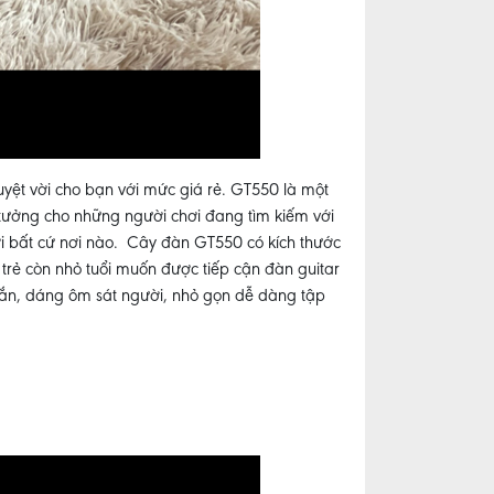
tuyệt vời cho bạn với mức giá rẻ. GT550 là một
 tưởng cho những người chơi đang tìm kiếm với
ơi bất cứ nơi nào. Cây đàn GT550 có kích thước
 trẻ còn nhỏ tuổi muốn được tiếp cận đàn guitar
chắn, dáng ôm sát người, nhỏ gọn dễ dàng tập