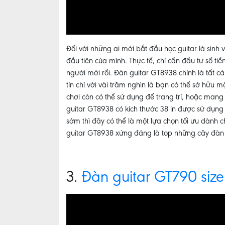
Đối với những ai mới bắt đầu học guitar là sinh
đầu tiên của mình. Thực tế, chỉ cần đầu tư số t
người mới rồi. Đàn guitar GT8938 chính là tất c
tín chỉ với vài trăm nghìn là bạn có thể sở hữu
chơi còn có thể sử dụng để trang trí, hoặc man
guitar GT8938 có kích thước 38 in được sử dụng
sớm thì đây có thể là một lựa chọn tối ưu dành
guitar GT8938 xứng đáng là top những cây đàn 
3.
Đàn guitar GT790 size