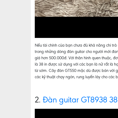
Nếu tài chính của bạn chưa đủ khả năng chi trả 
trong những dòng đàn guitar cho người mới đang
giá hơn 500.000đ. Với thân hình quen thuộc, đơ
là 38 in được sử dụng với các bạn là nữ rất là 
từ sớm. Cây đàn GT550 mặc dù được bán với giá 
các kỹ thuật chạy ngón, rung luyến láy cho các 
2.
Đàn guitar GT8938 38