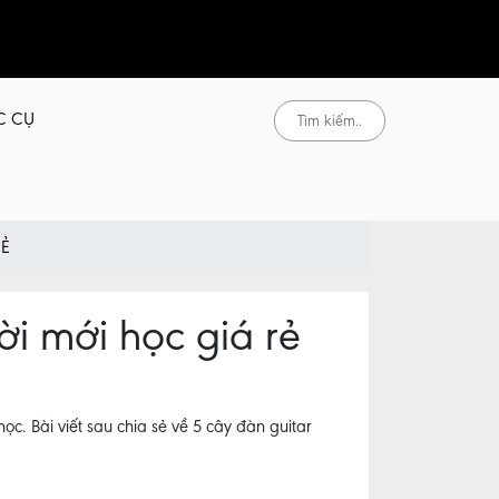
C CỤ
RẺ
ời mới học giá rẻ
c. Bài viết sau chia sẻ về 5 cây đàn guitar