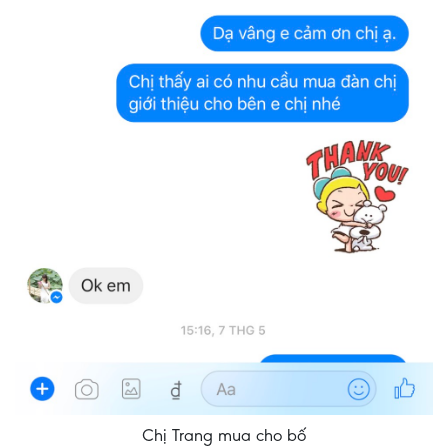
MUA
ĐÀN
NGUYỆT
NHẠC
CỤ
DÂN
TỘC
TẠP
CHÍ
NGƯỜI
CAO
TUỔI
Chị Trang mua cho bố
MUA