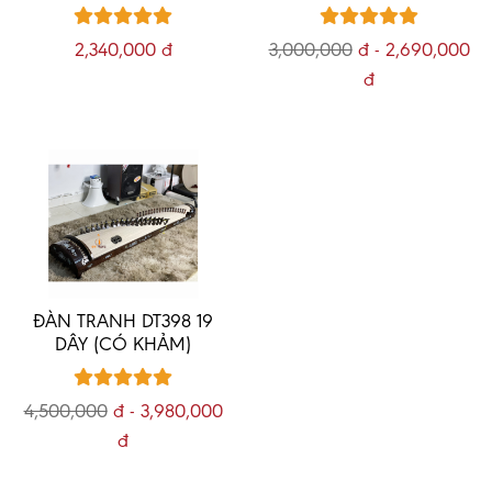
PHỤ
KIỆN
2,340,000 đ
3,000,000
đ
-
2,690,000
NHẠC
đ
CỤ
ĐÀN
VIOLIN
Khóa
Học
ĐÀN
NGUYỆT
ĐÀN TRANH DT398 19
CƠ
DÂY (CÓ KHẢM)
BẢN
4,500,000
đ
-
3,980,000
ĐÀN
đ
BẦU
CƠ
BẢN