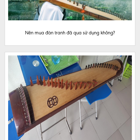
PHỤ
KIỆN
NHẠC
CỤ
Nên mua đàn tranh đã qua sử dụng không?
ĐÀN
VIOLIN
Khóa
Học
ĐÀN
NGUYỆT
CƠ
BẢN
ĐÀN
BẦU
CƠ
BẢN