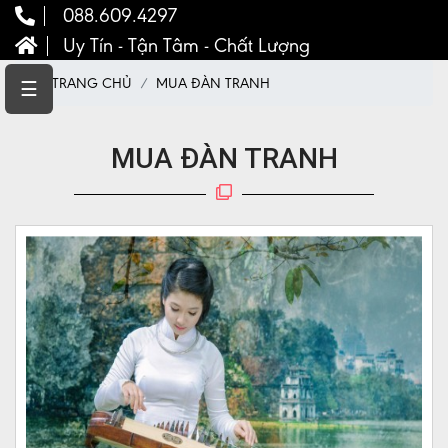
088.609.4297
Uy Tín - Tận Tâm - Chất Lượng
TRANG
TRANG CHỦ
MUA ĐÀN TRANH
☰
CHỦ
CHÍNH
MUA ĐÀN TRANH
SÁCH
NHẠC
CỤ
DÂN
TỘC
NHẠC
CỤ
PHƯƠNG
TÂY
ĐÀN
CŨ