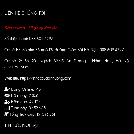
LIÊN HỆ CHÚNG TÔI
Đàn Hương - Nhạc cụ dân tộc
Số điện thoại: 088.609.4297
Cơ sở 1: : Sô nhà 35 ngõ 119 đường Giáp Bát Hà Nội.- 088.609.4297
Cơ sở 2: Số 70 ,Ngách 32/15 An Dương , Hồng Hà , Hà Nội
- 087.757.5135
Website:
https://nhaccudanhuong.com
Đang Online:
145
Hôm nay:
2.056
Hôm qua:
49.105
Tuần này:
3.452.665
Tổng Truy Cập:
151.536.351
TIN TỨC NỔI BẬT