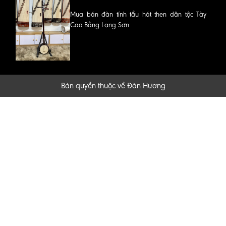
Mua bán đàn tính tẩu hát then dân tộc Tày
Cao Bằng Lạng Sơn
Bản quyền thuộc về Đàn Hương