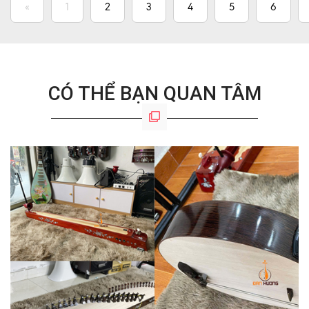
«
1
2
3
4
5
6
CÓ THỂ BẠN QUAN TÂM