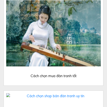
ĐÀN
TRANH
MUA
ĐÀN
GUITAR
CẢM
ÂM
ĐÀN
NGUYỆT
Cách chọn mua đàn tranh tốt
CẢM
ÂM
ĐÀN
BẦU
LIÊN