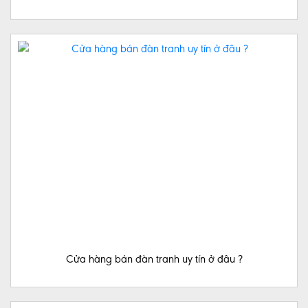
MUA
ĐÀN
NGUYỆT
NHẠC
CỤ
DÂN
TỘC
TẠP
CHÍ
NGƯỜI
CAO
TUỔI
Cửa hàng bán đàn tranh uy tín ở đâu ?
MUA