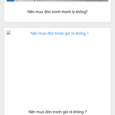
Nên mua đàn tranh thanh lý không?
ĐÀN
GUITAR
CƠ
BẢN
ĐÀN
TRANH
CƠ
BẢN
TIN
TỨC
MUA
ĐÀN
BẦU
Nên mua đàn tranh giá rẻ không ?