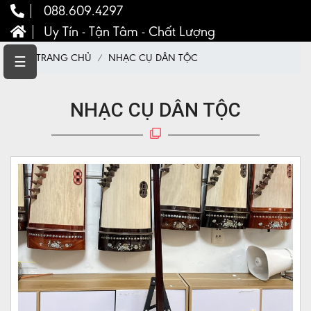
088.609.4297
Uy Tín - Tận Tâm - Chất Lượng
TRANG
TRANG CHỦ
NHẠC CỤ DÂN TỘC
☰
CHỦ
CHÍNH
NHẠC CỤ DÂN TỘC
SÁCH
NHẠC
CỤ
DÂN
TỘC
NHẠC
CỤ
PHƯƠNG
TÂY
ĐÀN
CŨ