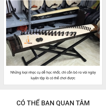
ĐÀN
TRANH
MUA
ĐÀN
GUITAR
CẢM
ÂM
ĐÀN
NGUYỆT
Những loại nhạc cụ dễ học nhất, chỉ cần bỏ ra vài ngày
luyện tập là có thể chơi được
CẢM
ÂM
ĐÀN
BẦU
CÓ THỂ BẠN QUAN TÂM
LIÊN