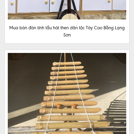
PHỤ
KIỆN
NHẠC
CỤ
Mua bán đàn tính tẩu hát then dân tộc Tày Cao Bằng Lạng
ĐÀN
Sơn
VIOLIN
Khóa
Học
ĐÀN
NGUYỆT
CƠ
BẢN
ĐÀN
BẦU
CƠ
BẢN