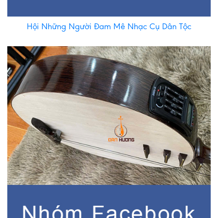
Hội Những Người Đam Mê Nhạc Cụ Dân Tộc