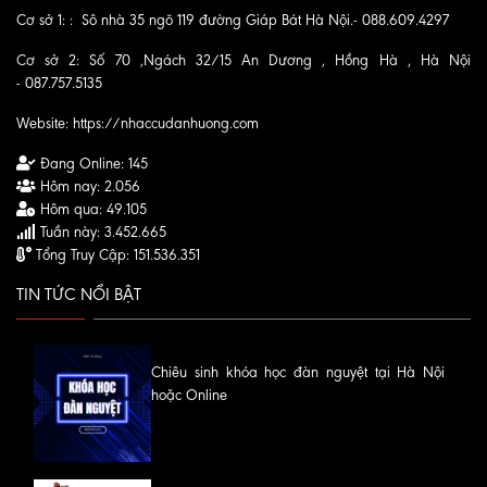
Cơ sở 1: : Sô nhà 35 ngõ 119 đường Giáp Bát Hà Nội.- 088.609.4297
Cơ sở 2: Số 70 ,Ngách 32/15 An Dương , Hồng Hà , Hà Nội
- 087.757.5135
Website:
https://nhaccudanhuong.com
Đang Online:
145
Hôm nay:
2.056
Hôm qua:
49.105
Tuần này:
3.452.665
Tổng Truy Cập:
151.536.351
TIN TỨC NỔI BẬT
Chiêu sinh khóa học đàn nguyệt tại Hà Nội
hoặc Online