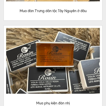
Mua đàn T'rưng dân tộc Tây Nguyên ở đâu
ĐÀN
GUITAR
CƠ
BẢN
ĐÀN
TRANH
CƠ
BẢN
TIN
TỨC
MUA
ĐÀN
BẦU
Mua phụ kiện đàn nhị