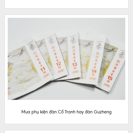
MUA
ĐÀN
NGUYỆT
NHẠC
CỤ
DÂN
TỘC
TẠP
CHÍ
NGƯỜI
CAO
TUỔI
Mua phụ kiện đàn Cổ Tranh hay đàn Guzheng
MUA