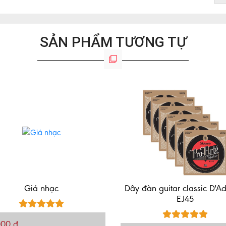
SẢN PHẨM TƯƠNG TỰ
Giá nhạc
Dây đàn guitar classic D'A
EJ45
000 đ