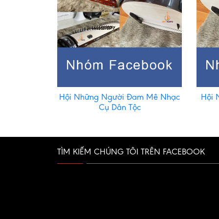
Hội Những Người Đam Mê Nhạc
Hội 
Cụ Dân Tộc
TÌM KIẾM CHÚNG TÔI TRÊN FACEBOOK