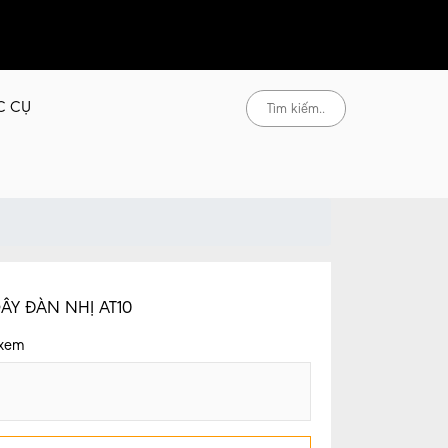
C CỤ
ÂY ĐÀN NHỊ AT10
 xem