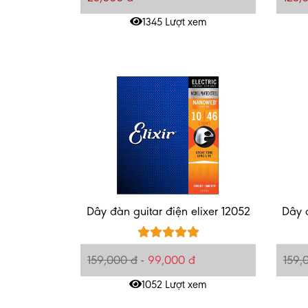
1345 Lượt xem
Dây đàn guitar điện elixer 12052
Dây đ
159,000 đ
-
99,000 đ
159,
1052 Lượt xem