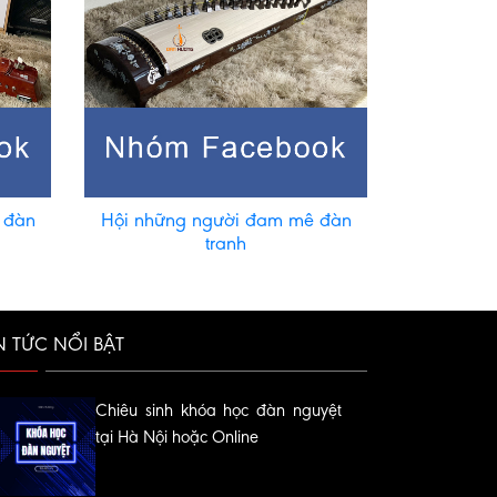
 đàn
Hội những người đam mê đàn
tranh
N TỨC NỔI BẬT
Chiêu sinh khóa học đàn nguyệt
tại Hà Nội hoặc Online