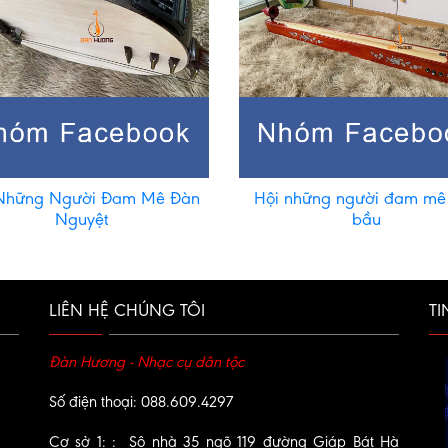
Những Người Đam Mê Đàn
Hội những người đam mê
Nguyệt
bầu
LIÊN HỆ CHÚNG TÔI
TI
Đàn Hương - Nhạc cụ dân tộc
Số điện thoại: 088.609.4297
Cơ sở 1: : Sô nhà 35 ngõ 119 đường Giáp Bát Hà