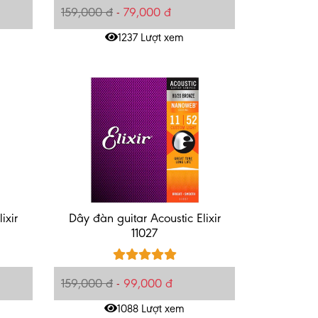
159,000 đ
-
79,000 đ
1237 Lượt xem
ixir
Dây đàn guitar Acoustic Elixir
11027
159,000 đ
-
99,000 đ
1088 Lượt xem