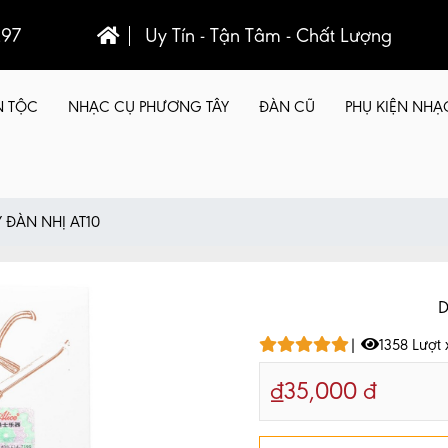
297
Uy Tín - Tận Tâm - Chất Lượng
N TỘC
NHẠC CỤ PHƯƠNG TÂY
ĐÀN CŨ
PHỤ KIỆN NHẠ
 ĐÀN NHỊ AT10
D
|
1358 Lượt
₫35,000 đ