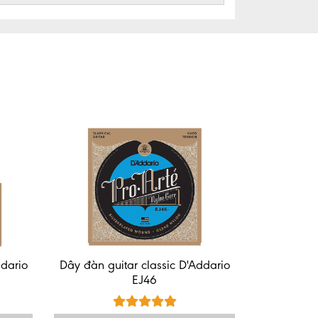
ddario
Dây đàn guitar classic D'Addario
EJ46