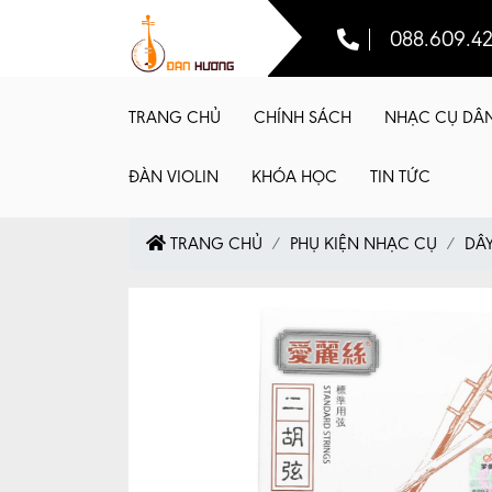
088.609.4
TRANG CHỦ
CHÍNH SÁCH
NHẠC CỤ DÂ
ĐÀN VIOLIN
KHÓA HỌC
TIN TỨC
TRANG CHỦ
PHỤ KIỆN NHẠC CỤ
DÂY