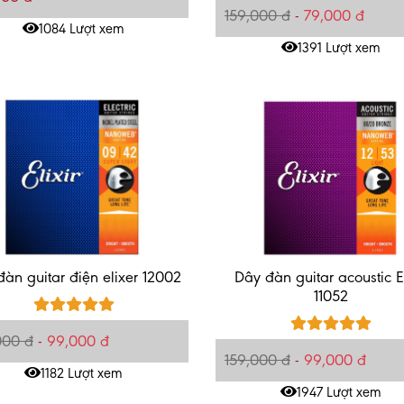
159,000 đ
-
79,000 đ
1084 Lượt xem
1391 Lượt xem
àn guitar điện elixer 12002
Dây đàn guitar acoustic El
11052
000 đ
-
99,000 đ
159,000 đ
-
99,000 đ
1182 Lượt xem
1947 Lượt xem