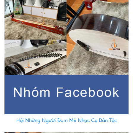
Hội Những Người Đam Mê Nhạc Cụ Dân Tộc