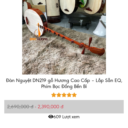
Đàn Nguyệt DN219 gỗ Hương Cao Cấp – Lắp Sẵn EQ,
Phím Bọc Đồng Bền Bỉ
2,690,000 đ
-
2,390,000 đ
609 Lượt xem