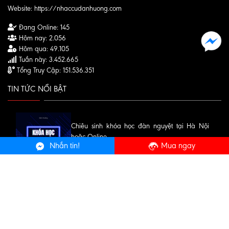
Website:
https://nhaccudanhuong.com
Đang Online:
145
Hôm nay:
2.056
Hôm qua:
49.105
Tuần này:
3.452.665
Tổng Truy Cập:
151.536.351
TIN TỨC NỔI BẬT
Chiêu sinh khóa học đàn nguyệt tại Hà Nội
hoặc Online
Nhắn tin!
Mua ngay
Mua đàn Violin giá rẻ tại Hà Nội