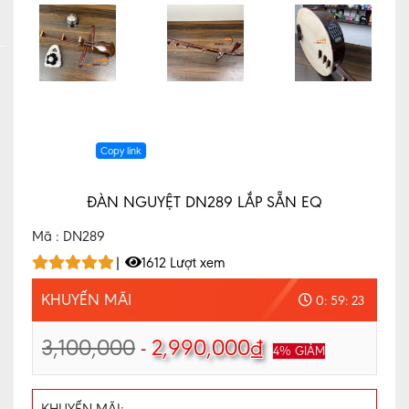
PHỤ
KIỆN
NHẠC
CỤ
ĐÀN
VIOLIN
Copy link
Khóa
Học
ĐÀN NGUYỆT DN289 LẮP SẴN EQ
ĐÀN
Mã : DN289
NGUYỆT
|
1612 Lượt xem
CƠ
BẢN
KHUYẾN MÃI
0: 59: 21
3,100,000
-
2,990,000₫
ĐÀN
4% GIẢM
BẦU
CƠ
KHUYẾN MÃI:
BẢN