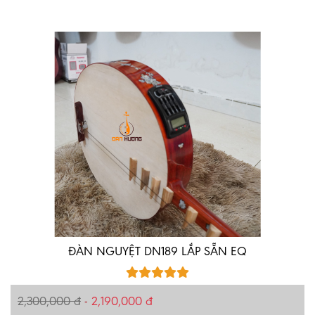
ĐÀN NGUYỆT DN189 LẮP SẴN EQ
2,300,000 đ
-
2,190,000 đ