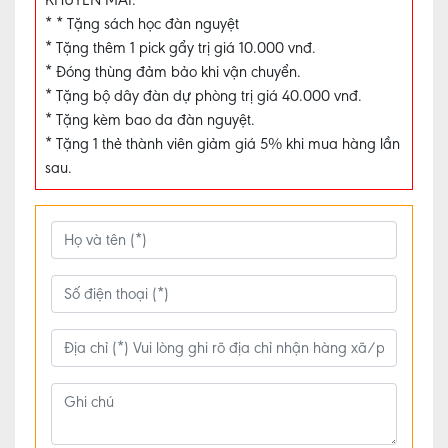
* * Tặng sách học đàn nguyệt
* Tặng thêm 1 pick gẩy trị giá 10.000 vnđ.
ĐÀN
* Đóng thùng đảm bảo khi vận chuyển.
GUITAR
* Tặng bộ dây đàn dự phòng trị giá 40.000 vnđ.
CƠ
* Tặng kèm bao da đàn nguyệt.
BẢN
* Tặng 1 thẻ thành viên giảm giá 5% khi mua hàng lần
sau.
ĐÀN
TRANH
CƠ
BẢN
TIN
TỨC
MUA
ĐÀN
BẦU