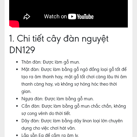
ĐÀN
TRANH
MUA
1. Chi tiết cây đàn nguyệt
ĐÀN
GUITAR
DN129
Thân đàn: Được làm gỗ mun.
CẢM
Mặt đàn: Được làm bằng gỗ ngô đồng loại gỗ tốt để
ÂM
ĐÀN
tạo ra âm thanh hay, mặt gỗ tốt chơi càng lâu thì âm
NGUYỆT
thanh càng hay, và không sợ hỏng hóc theo thời
gian.
Ngựa đàn: Được làm bằng gỗ mun.
CẢM
Cần đàn: Được làm bằng gỗ mun chắc chắn, không
ÂM
sợ cong vênh do thời tiết.
ĐÀN
Dây đàn: Được làm bằng dây linon loại lớn chuyên
BẦU
dụng cho việc chơi hát văn.
LIÊN
Lắp sẵn Eq để cắm ra âm ly.