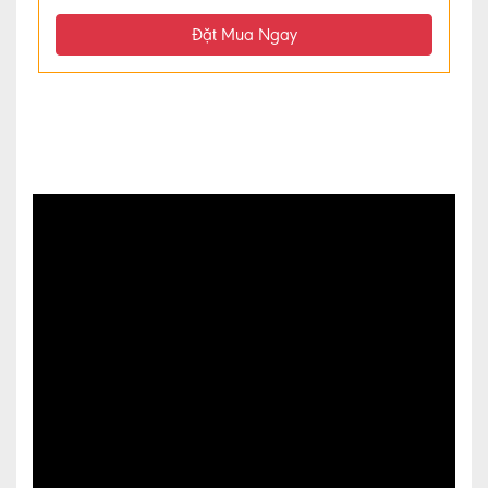
Đặt Mua Ngay
MUA
ĐÀN
NGUYỆT
NHẠC
CỤ
DÂN
TỘC
TẠP
CHÍ
NGƯỜI
CAO
TUỔI
MUA