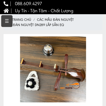
088.609.4297
Uy Tín - Tận Tâm - Chất Lượng
TRANG
TRANG CHỦ
CÁC MẪU ĐÀN NGUYỆT
☰
CHỦ
ĐÀN NGUYỆT DN289 LẮP SẴN EQ
CHÍNH
SÁCH
NHẠC
CỤ
DÂN
TỘC
NHẠC
CỤ
PHƯƠNG
TÂY
ĐÀN
CŨ