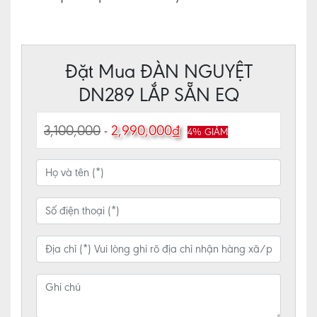
HỆ
Đặt Mua ĐÀN NGUYỆT
DN289 LẮP SẴN EQ
3,100,000
-
2,990,000₫
4% GIẢM